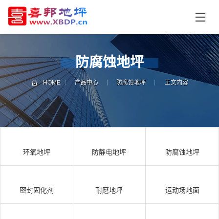
首
页
产
品
防腐蚀地坪
中
技
心
术
HOME
产品中心
防腐蚀地坪
正文内容
支
资
持
讯
中
施
心
工
环氧地坪
防静电地坪
防腐蚀地坪
案
例
联
电
系
话
密封固化剂
耐磨地坪
运动场地面
我
咨
们
询