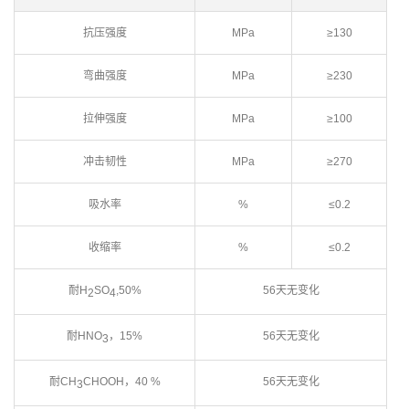
抗压强度
MPa
≥130
弯曲强度
MPa
≥230
拉伸强度
MPa
≥100
冲击韧性
MPa
≥270
吸水率
%
≤0.2
收缩率
%
≤0.2
耐H
SO
,50%
56天无变化
2
4
耐HNO
，15%
56天无变化
3
耐CH
CHOOH，40 %
56天无变化
3