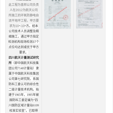
此工程为喜邦公司负责
人在2012为航天公司
所施工的环氧防静电自
流平地坪工程，甲方要
求为10
⁴
-10
⁶方。经本
公司技术人员调整及精
细施工，通过甲方指定
检测机构现场检测37个
点位均达到或优于甲方
要求。
四川航天计量测试研究
所
（即中国航天科技集
团公司7140计量站）隶
属于中国航天科技集团
公司第七研究院，系国
防科工委认可的综合性
二级计量技术机构。始
建于1965年，1995年被
国防科工委定编为“四
川国防区域计量站6109
校准实验室”。已取得