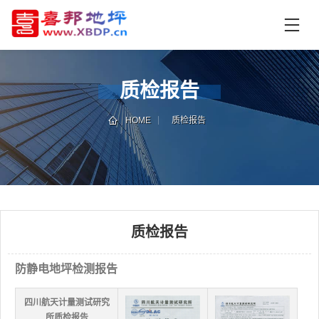
首
页
产
品
质检报告
中
技
心
术
HOME
质检报告
支
资
持
讯
中
施
心
工
案
质检报告
例
联
电
防静电地坪检测报告
系
话
我
咨
们
询
四川航天计量测试研究
所质检报告