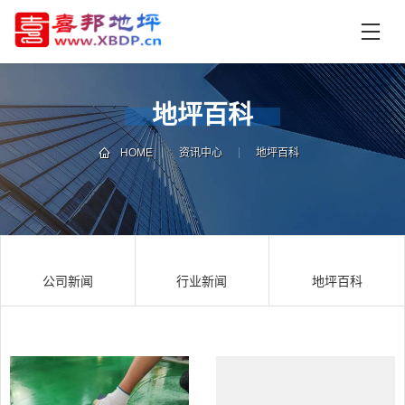
首
页
产
品
地坪百科
中
技
心
术
HOME
资讯中心
地坪百科
支
资
持
讯
中
施
心
工
公司新闻
行业新闻
地坪百科
案
例
联
电
系
话
我
咨
们
询