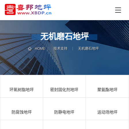
首
页
产
品
无机磨石地坪
中
技
心
术
HOME
技术支持
无机磨石地坪
支
资
持
讯
中
施
心
工
环氧树脂地坪
密封固化剂地坪
聚氨酯地坪
案
例
联
电
系
话
防腐蚀地坪
防静电地坪
运动场地坪
我
咨
们
询