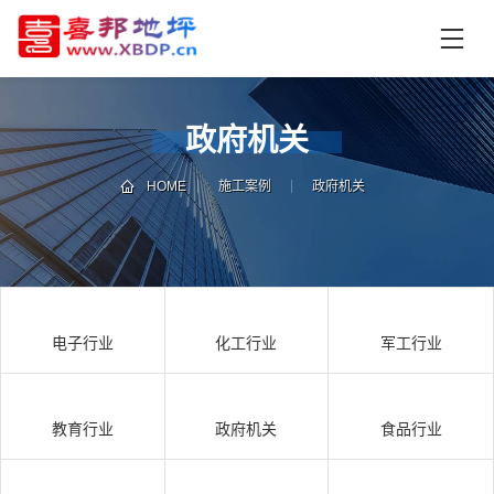
首
页
产
品
政府机关
中
技
心
术
HOME
施工案例
政府机关
支
资
持
讯
中
施
心
工
电子行业
化工行业
军工行业
案
例
联
电
系
话
教育行业
政府机关
食品行业
我
咨
们
询