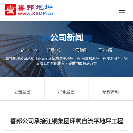
首
页
产
品
公司新闻
中
技
心
术
HOME
资讯中心
公司新闻
正文内容
支
喜邦地坪公司承接江铜集团环氧自流平地坪工程,由喜邦地坪工程技术部为江铜
资
贵冶公司智能化车间提供地面解决方案
持
讯
中
施
心
工
公司新闻
行业新闻
地坪百科
案
例
联
电
系
话
我
咨
们
询
喜邦公司承接江铜集团环氧自流平地坪工程