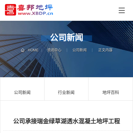
首
页
产
品
公司新闻
中
技
心
术
HOME
资讯中心
公司新闻
正文内容
支
资
持
讯
中
施
心
工
公司新闻
行业新闻
地坪百科
案
例
联
电
系
话
我
咨
们
询
公司承接瑞金绿草湖透水混凝土地坪工程