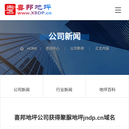
首
页
产
品
公司新闻
中
技
心
术
HOME
资讯中心
公司新闻
正文内容
支
资
持
讯
中
施
心
工
公司新闻
行业新闻
地坪百科
案
例
联
电
系
话
我
咨
们
询
喜邦地坪公司获得聚脲地坪jndp.cn域名