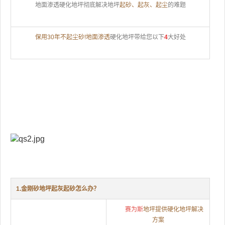
地面渗透硬化地坪彻底解决地坪
起砂、起灰、起尘
的难题
保用30年不起尘砂!地面渗透
硬化地坪带给您以下
4
大好处
1.金刚砂地坪起灰起砂怎么办？
赛为斯
地坪提供硬化地坪解决
方案