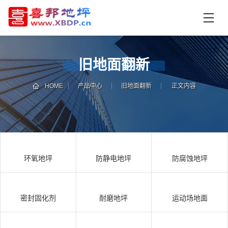
首
页
产
品
旧地面翻新
中
技
心
术
HOME
产品中心
旧地面翻新
正文内容
支
资
持
讯
中
施
心
工
环氧地坪
防静电地坪
防腐蚀地坪
案
例
联
电
系
话
密封固化剂
耐磨地坪
运动场地面
我
咨
们
询